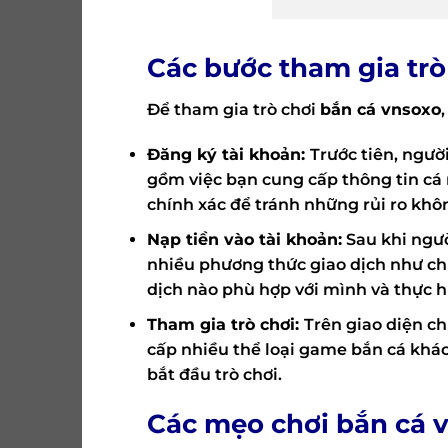
Các bước tham gia trò
Để tham gia trò chơi
bắn cá vnsoxo
Đăng ký tài khoản:
Trước tiên, ngườ
gồm việc bạn cung cấp thông tin cá 
chính xác để tránh những rủi ro khô
Nạp tiền vào tài khoản:
Sau khi ngườ
nhiều phương thức giao dịch như chu
dịch nào phù hợp với mình và thực h
Tham gia trò chơi:
Trên giao diện ch
cấp nhiều thể loại game bắn cá khá
bắt đầu trò chơi.
Các mẹo chơi bắn cá 