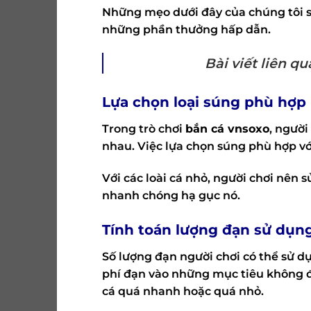
Những mẹo dưới đây của chúng tôi sẽ
những phần thưởng hấp dẫn.
Bài viết liên q
Lựa chọn loại súng phù hợp
Trong trò chơi
bắn cá vnsoxo
, người
nhau. Việc lựa chọn súng phù hợp vớ
Với các loài cá nhỏ, người chơi nên
nhanh chóng hạ gục nó.
Tính toán lượng đạn sử dụng
Số lượng đạn người chơi có thể sử dụ
phí đạn vào những mục tiêu không đá
cá quá nhanh hoặc quá nhỏ.