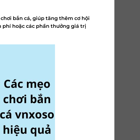
chơi bắn cá, giúp tăng thêm cơ hội
phí hoặc các phần thưởng giá trị