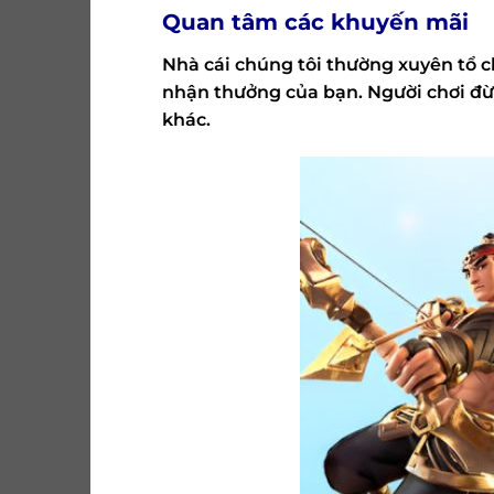
Quan tâm các khuyến mãi
Nhà cái chúng tôi thường xuyên tổ c
nhận thưởng của bạn. Người chơi đừ
khác.