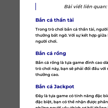
Bài viết liên quan:
Bắn cá thần tài
Trong trò chơi bắn cá thần tài, ngư
thưởng bất ngờ. Với sự kết hợp giữa
người chơi.
Bắn cá rồng
Bắn cá rồng là tựa game đỉnh cao dà
trò chơi này, bạn sẽ phải đối đầu v
thưởng cao.
Bắn cá Jackpot
Đây là tựa game có tính năng đặc biệ
đặc biệt, bạn có thể nhận được phần 
những người yêu thích cơ hội thắng 