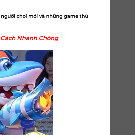
ả người chơi mới và những game thủ
1 Cách Nhanh Chóng