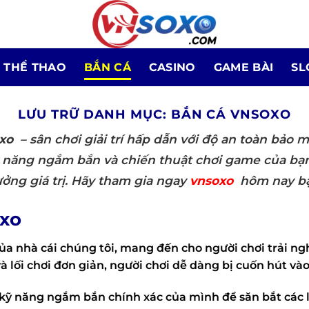
THỂ THAO
BẮN CÁ
CASINO
GAME BÀI
SL
LƯU TRỮ DANH MỤC:
BẮN CÁ VNSOXO
oxo
– sân chơi giải trí hấp dẫn với độ an toàn bảo m
ỹ năng ngắm bắn và chiến thuật chơi game của bạn
ởng giá trị. Hãy tham gia ngay
vnsoxo
hôm nay b
oxo
 của nhà cái chúng tôi, mang đến cho người chơi trải ng
lối chơi đơn giản, người chơi dễ dàng bị cuốn hút vào 
kỹ năng ngắm bắn chính xác của mình để săn bắt các lo