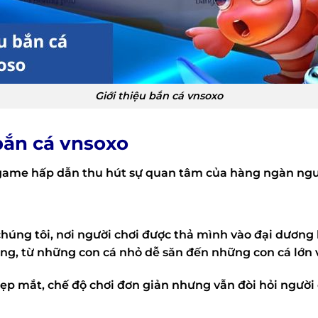
Giới thiệu bắn cá vnsoxo
bắn cá vnsoxo
a game hấp dẫn thu hút sự quan tâm của hàng ngàn ngư
úng tôi, nơi người chơi được thả mình vào đại dương b
iêng, từ những con cá nhỏ dễ săn đến những con cá lớn 
đẹp mắt, chế độ chơi đơn giản nhưng vẫn đòi hỏi người