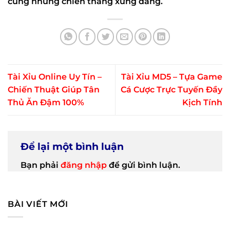
cùng những chiến thắng xứng đáng.
Tài Xỉu Online Uy Tín –
Tài Xỉu MD5 – Tựa Game
Chiến Thuật Giúp Tân
Cá Cược Trực Tuyến Đầy
Thủ Ăn Đậm 100%
Kịch Tính
Để lại một bình luận
Bạn phải
đăng nhập
để gửi bình luận.
BÀI VIẾT MỚI