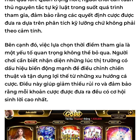
thủ nguyên tắc tự kỷ luật trong suốt quá trình
tham gia, đảm bảo rằng các quyết định cược được
đưa ra dựa trên phân tích kỹ lưỡng chứ không phải
theo cảm tính.
Bên cạnh đó, việc lựa chọn thời điểm tham gia là
một yếu tố quan trọng không thể bỏ qua. Người
chơi cần biết nhận diện những lúc thị trường có
dấu hiệu biến động mạnh để điều chỉnh chiến
thuật và tận dụng lợi thế từ những xu hướng cá
cược. Điều này giúp giảm thiểu rủi ro và đảm bảo
rằng mỗi khoản cược được đưa ra đều có cơ hội
sinh lời cao nhất.