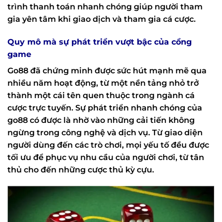
trình thanh toán nhanh chóng giúp người tham
gia yên tâm khi giao dịch và tham gia cá cược.
Quy mô mà sự phát triển vượt bậc của cổng
game
Go88 đã chứng minh được sức hút mạnh mẽ qua
nhiều năm hoạt động, từ một nền tảng nhỏ trở
thành một cái tên quen thuộc trong ngành cá
cược trực tuyến. Sự phát triển nhanh chóng của
go88 có được là nhờ vào những cải tiến không
ngừng trong công nghệ và dịch vụ. Từ giao diện
người dùng đến các trò chơi, mọi yếu tố đều được
tối ưu để phục vụ nhu cầu của người chơi, từ tân
thủ cho đến những cược thủ kỳ cựu.