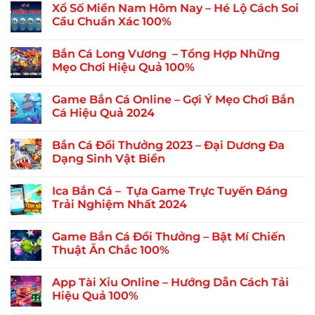
Xổ Số Miền Nam Hôm Nay – Hé Lộ Cách Soi
Cầu Chuẩn Xác 100%
Bắn Cá Long Vương – Tổng Hợp Những
Mẹo Chơi Hiệu Quả 100%
Game Bắn Cá Online – Gợi Ý Mẹo Chơi Bắn
Cá Hiệu Quả 2024
Bắn Cá Đổi Thưởng 2023 – Đại Dương Đa
Dạng Sinh Vật Biển
Ica Bắn Cá – Tựa Game Trực Tuyến Đáng
Trải Nghiệm Nhất 2024
Game Bắn Cá Đổi Thưởng – Bật Mí Chiến
Thuật Ăn Chắc 100%
App Tài Xỉu Online – Hướng Dẫn Cách Tải
Hiệu Quả 100%