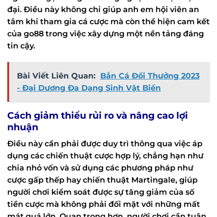
đại. Điều này không chỉ giúp anh em hội viên an
tâm khi tham gia cá cược mà còn thể hiện cam kết
của go88 trong việc xây dựng một nền tảng đáng
tin cậy.
Bài Viết Liên Quan:
Bắn Cá Đổi Thưởng 2023
- Đại Dương Đa Dạng Sinh Vật Biển
Cách giảm thiểu rủi ro và nâng cao lợi
nhuận
Điều này cần phải được duy trì thông qua việc áp
dụng các chiến thuật cược hợp lý, chẳng hạn như
chia nhỏ vốn và sử dụng các phương pháp như
cược gấp thếp hay chiến thuật Martingale, giúp
người chơi kiểm soát được sự tăng giảm của số
tiền cược mà không phải đối mặt với những mất
mát quá lớn. Quan trọng hơn, người chơi cần tuân