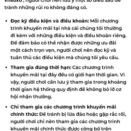
vnsoxo
, người chơi nên lưu ý một số điều sau để
tránh những rủi ro không đáng có.
Đọc kỹ điều kiện và điều khoản:
Mỗi chương
trình khuyến mãi tại nhà cái chúng tôi thường
đi kèm với những điều kiện và điều khoản riêng.
Để đảm bảo có thể nhận được những ưu đãi
một cách trọn vẹn, người chơi nên đọc kỹ và
tuân thủ các điều kiện mà chúng tôi yêu cầu.
Tham gia đúng thời hạn:
Các chương trình
khuyến mãi tại đây đều có giới hạn thời gian. Vì
vậy, người chơi cần lưu ý tham gia trong khoảng
thời gian hệ thống quy định để không bỏ lỡ cơ
hội nhận thưởng.
Chỉ tham gia các chương trình khuyến mãi
chính thức:
Để tránh bị lừa đảo hoặc gặp rắc rối,
người chơi chỉ nên tham gia các chương trình
khuyến mãi chính thức được công bố trên