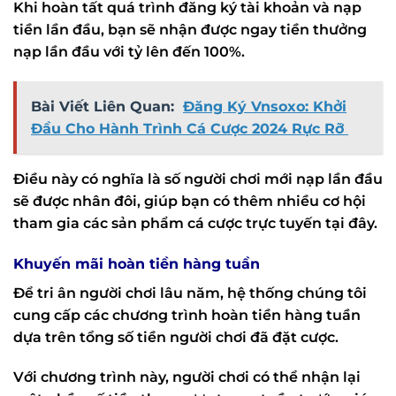
Khi hoàn tất quá trình đăng ký tài khoản và nạp
tiền lần đầu, bạn sẽ nhận được ngay tiền thưởng
nạp lần đầu với tỷ lên đến 100%.
Bài Viết Liên Quan:
Đăng Ký Vnsoxo: Khởi
Đầu Cho Hành Trình Cá Cược 2024 Rực Rỡ
Điều này có nghĩa là số người chơi mới nạp lần đầu
sẽ được nhân đôi, giúp bạn có thêm nhiều cơ hội
tham gia các sản phẩm cá cược trực tuyến tại đây.
Khuyến mãi hoàn tiền hàng tuần
Để tri ân người chơi lâu năm, hệ thống chúng tôi
cung cấp các chương trình hoàn tiền hàng tuần
dựa trên tổng số tiền người chơi đã đặt cược.
Với chương trình này, người chơi có thể nhận lại