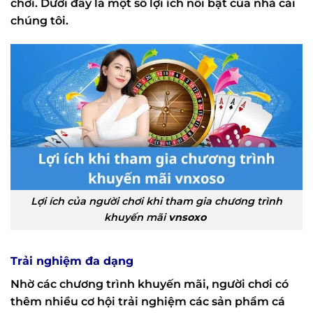
chơi. Dưới đây là một số lợi ích nổi bật của nhà cái
chúng tôi.
Lợi ích của người chơi khi tham gia chương trình
khuyến mãi
vnsoxo
Trải nghiệm đa dạng
Nhờ các chương trình khuyến mãi, người chơi có
thêm nhiều cơ hội trải nghiệm các sản phẩm cá