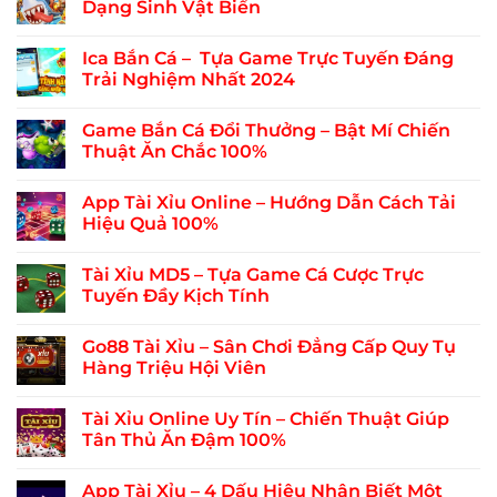
Dạng Sinh Vật Biển
Ica Bắn Cá – Tựa Game Trực Tuyến Đáng
Trải Nghiệm Nhất 2024
Game Bắn Cá Đổi Thưởng – Bật Mí Chiến
Thuật Ăn Chắc 100%
App Tài Xỉu Online – Hướng Dẫn Cách Tải
Hiệu Quả 100%
Tài Xỉu MD5 – Tựa Game Cá Cược Trực
Tuyến Đầy Kịch Tính
Go88 Tài Xỉu – Sân Chơi Đẳng Cấp Quy Tụ
Hàng Triệu Hội Viên
Tài Xỉu Online Uy Tín – Chiến Thuật Giúp
Tân Thủ Ăn Đậm 100%
App Tài Xỉu – 4 Dấu Hiệu Nhận Biết Một