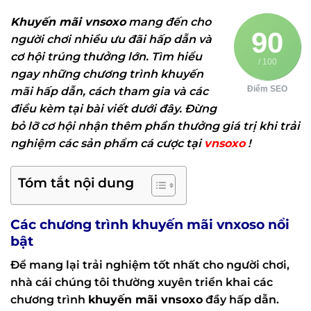
Khuyến mãi vnsoxo
mang đến cho
90
người chơi nhiều ưu đãi hấp dẫn và
cơ hội trúng thưởng lớn. Tìm hiểu
/ 100
ngay những chương trình khuyến
Điểm SEO
mãi hấp dẫn, cách tham gia và các
điều kèm tại bài viết dưới đây. Đừng
bỏ lỡ cơ hội nhận thêm phần thưởng giá trị khi trải
nghiệm các sản phẩm
cá cược tại
vnsoxo
!
Tóm tắt nội dung
Các chương trình khuyến mãi vnxoso nổi
bật
Để mang lại trải nghiệm tốt nhất cho người chơi,
nhà cái chúng tôi thường xuyên triển khai các
chương trình
khuyến mãi vnsoxo
đầy hấp dẫn.