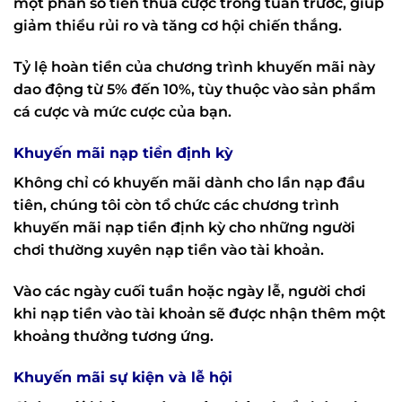
một phần số tiền thua cược trong tuần trước, giúp
giảm thiểu rủi ro và tăng cơ hội chiến thắng.
Tỷ lệ hoàn tiền của chương trình khuyến mãi này
dao động từ 5% đến 10%, tùy thuộc vào sản phẩm
cá cược và mức cược của bạn.
Khuyến mãi nạp tiền định kỳ
Không chỉ có khuyến mãi dành cho lần nạp đầu
tiên, chúng tôi còn tổ chức các chương trình
khuyến mãi nạp tiền định kỳ cho những người
chơi thường xuyên nạp tiền vào tài khoản.
Vào các ngày cuối tuần hoặc ngày lễ, người chơi
khi nạp tiền vào tài khoản sẽ được nhận thêm một
khoảng thưởng tương ứng.
Khuyến mãi sự kiện và lễ hội