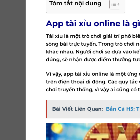
Tóm tắt nội dung
App tài xỉu online là g
Tài xỉu là một trò chơi giải trí phổ b
sòng bài trực tuyến. Trong trò chơi 
khác nhau. Người chơi sẽ dựa vào kế
đúng, sẽ nhận được điểm thưởng tươn
Vì vậy, app tài xỉu online là một ứn
trên điện thoại di động. Các quy tắ
chơi truyền thống, vì vậy ai cũng có
Bài Viết Liên Quan:
Bắn Cá H5: 