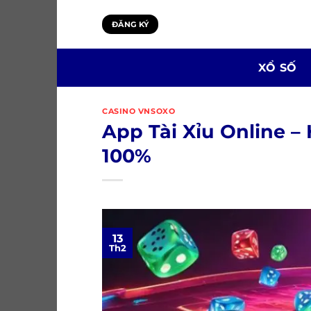
Bỏ
qua
ĐĂNG KÝ
nội
dung
XỔ SỐ
CASINO VNSOXO
App Tài Xỉu Online 
100%
13
Th2