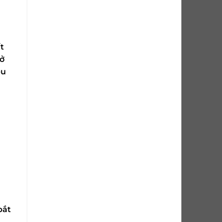
t
 ở
ều
u
bắt