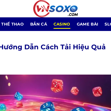
THỂ THAO
BẮN CÁ
CASINO
GAME BÀI
SL
– Hướng Dẫn Cách Tải Hiệu Quả