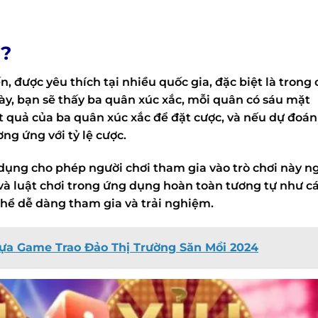
ì?
iến, được yêu thích tại nhiều quốc gia, đặc biệt là trong 
này, bạn sẽ thấy ba quân xúc xắc, mỗi quân có sáu mặt
t quả của ba quân xúc xắc để đặt cược, và nếu dự đoán
g ứng với tỷ lệ cược.
g dụng cho phép người chơi tham gia vào trò chơi này n
c và luật chơi trong ứng dụng hoàn toàn tương tự như c
 thể dễ dàng tham gia và trải nghiệm.
Tựa Game Trao Đảo Thị Trường Săn Mồi 2024