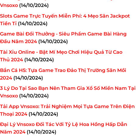
Vnsoxo
(14/10/2024)
Slots Game Trực Tuyến Miễn Phí: 4 Mẹo Săn Jackpot
Tiền Tỉ
(14/10/2024)
Game Bài Đổi Thưởng - Siêu Phẩm Game Bài Hàng
Đầu Năm 2024
(14/10/2024)
Tài Xỉu Online - Bật Mí Mẹo Chơi Hiệu Quả Từ Cao
Thủ 2024
(14/10/2024)
Bắn Cá H5: Tựa Game Trao Đảo Thị Trường Săn Mồi
2024
(14/10/2024)
3 Lý Do Tại Sao Bạn Nên Tham Gia Xổ Số Miền Nam Tại
Vnsoxo
(14/10/2024)
Tải App Vnsoxo: Trải Nghiệm Mọi Tựa Game Trên Điện
Thoại 2024
(14/10/2024)
Đại Lý Vnsoxo Đối Tác Với Tỷ Lệ Hoa Hồng Hấp Dẫn
Năm 2024
(14/10/2024)