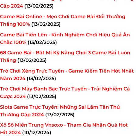
Cấp 2024
(13/02/2025)
Game Bài Online - Mẹo Chơi Game Bài Đổi Thưởng
Thắng 100%
(13/02/2025)
Game Bài Tiến Lên - Kinh Nghiệm Chơi Hiệu Quả Ăn
Chắc 100%
(13/02/2025)
68 Game Bài - Bật Mí Kỹ Năng Chơi 3 Game Bài Luôn
Thắng
(13/02/2025)
Trò Chơi Xèng Trực Tuyến - Game Kiếm Tiền Hót Nhất
Năm 2024
(13/02/2025)
Trò Chơi Máy Đánh Bạc Trực Tuyến - Trải Nghiệm Cá
Cược 2024
(13/02/2025)
Slots Game Trực Tuyến: Những Sai Lầm Tân Thủ
Thường Gặp 2024
(13/02/2025)
Xổ Số Miền Trung Vnsoxo - Tham Gia Nhận Quà Hot
Hit 2024
(10/12/2024)