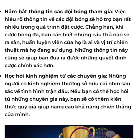
Nắm bắt thông tin các đội bóng tham gia
: Việc
hiểu rõ thông tin về các đội bóng sẽ hỗ trợ bạn rất
nhiều trong quá trình đặt cược. Chẳng hạn, khi
cược bóng đá, bạn cần biết những cầu thủ nào sẽ
ra sân, huấn luyện viên của họ là ai và vị trí chiến
thuật mà họ đang sử dụng. Những thông tin này
cũng sẽ giúp bạn đưa ra được những quyết định
cược chính xác hơn.
Học hỏi kinh nghiệm từ các chuyên gia
: Những
người có kinh nghiệm thường sở hữu cái nhìn sâu
sắc về tình hình trận đấu. Nếu bạn có thể học hỏi
từ những chuyên gia này, bạn sẽ có thêm kiến
thức quý giá giúp nâng cao khả năng chiến thắng
của mình.