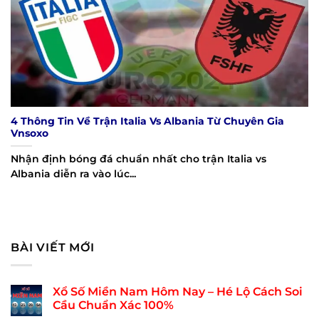
4 Thông Tin Về Trận Italia Vs Albania Từ Chuyên Gia
Vnsoxo
Nhận định bóng đá chuẩn nhất cho trận Italia vs
Albania diễn ra vào lúc...
BÀI VIẾT MỚI
Xổ Số Miền Nam Hôm Nay – Hé Lộ Cách Soi
Cầu Chuẩn Xác 100%