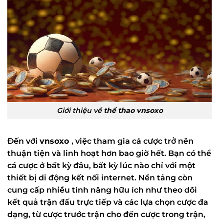
Giới thiệu về
thể thao vnsoxo
Đến với
vnsoxo
, việc tham gia cá cược trở nên
thuận tiện và linh hoạt hơn bao giờ hết. Bạn có thể
cá cược ở bất kỳ đâu, bất kỳ lúc nào chỉ với một
thiết bị di động kết nối internet. Nền tảng còn
cung cấp nhiều tính năng hữu ích như theo dõi
kết quả trận đấu trực tiếp và các lựa chọn cược đa
dạng, từ cược trước trận cho đến cược trong trận,