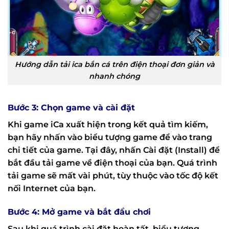
Hướng dẫn tải ica bắn cá trên điện thoại đơn giản và
nhanh chóng
Bước 3: Chọn game và cài đặt
Khi game iCa xuất hiện trong kết quả tìm kiếm,
bạn hãy nhấn vào biểu tượng game để vào trang
chi tiết của game. Tại đây, nhấn Cài đặt (Install) để
bắt đầu tải game về điện thoại của bạn. Quá trình
tải game sẽ mất vài phút, tùy thuộc vào tốc độ kết
nối Internet của bạn.
Bước 4: Mở game và bắt đầu chơi
Sau khi quá trình cài đặt hoàn tất, biểu tượng