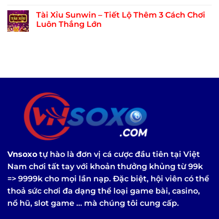
Tài Xỉu Sunwin – Tiết Lộ Thêm 3 Cách Chơi
Luôn Thắng Lớn
Vnsoxo
tự hào là đơn vị cá cược đầu tiên tại Việt
Nam chơi tất tay với khoản thưởng khủng từ 99k
=> 9999k cho mọi lần nạp. Đặc biệt, hội viên có thể
thoả sức chơi đa dạng thể loại game bài, casino,
nổ hũ, slot game ... mà chúng tôi cung cấp.