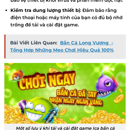
bảo vệ thiết bị khỏi virus và phần mềm độc hại.
Kiểm tra dung lượng thiết bị
: Đảm bảo rằng
điện thoại hoặc máy tính của bạn có đủ bộ nhớ
trống để tải và cài đặt game.
Bài Viết Liên Quan:
Bắn Cá Long Vương -
Tổng Hợp Những Mẹo Chơi Hiệu Quả 100%
Một số lưu ý khi tải và cài đặt game Ica bắn cá