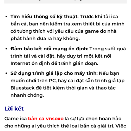
Tìm hiểu thông số kỹ thuật
: Trước khi tải ica
bắn cá, bạn nên kiểm tra xem thiết bị của mình
có tương thích với yêu cầu của game do nhà
phát hành đưa ra hay không.
Đảm bảo kết nối mạng ổn định
: Trong suốt quá
trình tải và cài đặt, hãy duy trì một kết nối
Internet ổn định để tránh gián đoạn.
Sử dụng trình giả lập cho máy tính
: Nếu bạn
muốn chơi trên PC, hãy cài đặt sẵn trình giả lập
Bluestack để tiết kiệm thời gian và thao tác
nhanh chóng.
Lời kết
Game ica
bắn cá vnsoxo
là sự lựa chọn hoàn hảo
cho những ai yêu thích thể loại bắn cá giải trí. Việc