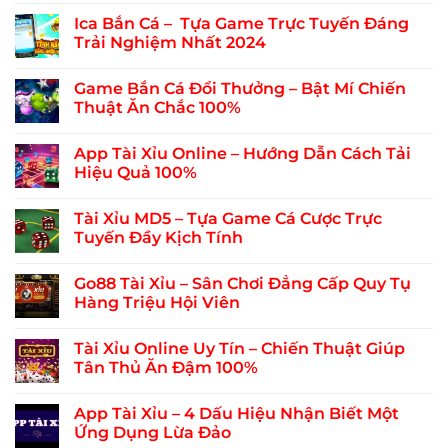
Ica Bắn Cá – Tựa Game Trực Tuyến Đáng
Trải Nghiệm Nhất 2024
Game Bắn Cá Đổi Thưởng – Bật Mí Chiến
Thuật Ăn Chắc 100%
App Tài Xỉu Online – Hướng Dẫn Cách Tải
Hiệu Quả 100%
Tài Xỉu MD5 – Tựa Game Cá Cược Trực
Tuyến Đầy Kịch Tính
Go88 Tài Xỉu – Sân Chơi Đẳng Cấp Quy Tụ
Hàng Triệu Hội Viên
Tài Xỉu Online Uy Tín – Chiến Thuật Giúp
Tân Thủ Ăn Đậm 100%
App Tài Xỉu – 4 Dấu Hiệu Nhận Biết Một
Ứng Dụng Lừa Đảo