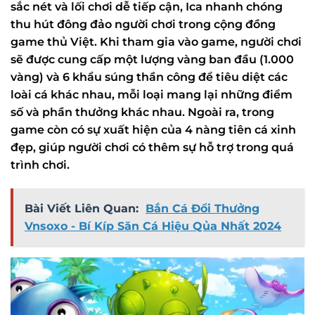
sắc nét và lối chơi dễ tiếp cận, Ica nhanh chóng
thu hút đông đảo người chơi trong cộng đồng
game thủ Việt. Khi tham gia vào game, người chơi
sẽ được cung cấp một lượng vàng ban đầu (1.000
vàng) và 6 khẩu súng thần công để tiêu diệt các
loài cá khác nhau, mỗi loại mang lại những điểm
số và phần thưởng khác nhau. Ngoài ra, trong
game còn có sự xuất hiện của 4 nàng tiên cá xinh
đẹp, giúp người chơi có thêm sự hỗ trợ trong quá
trình chơi.
Bài Viết Liên Quan:
Bắn Cá Đổi Thưởng
Vnsoxo - Bí Kíp Săn Cá Hiệu Qủa Nhất 2024