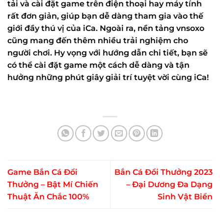
tải và cài đặt game trên điện thoại hay máy tính
rất đơn giản, giúp bạn dễ dàng tham gia vào thế
giới đầy thú vị của iCa. Ngoài ra, nền tảng vnsoxo
cũng mang đến thêm nhiều trải nghiệm cho
người chơi. Hy vọng với hướng dẫn chi tiết, bạn sẽ
có thể cài đặt game một cách dễ dàng và tận
hưởng những phút giây giải trí tuyệt vời cùng iCa!
Game Bắn Cá Đổi
Bắn Cá Đổi Thưởng 2023
Thưởng – Bật Mí Chiến
– Đại Dương Đa Dạng
Thuật Ăn Chắc 100%
Sinh Vật Biển