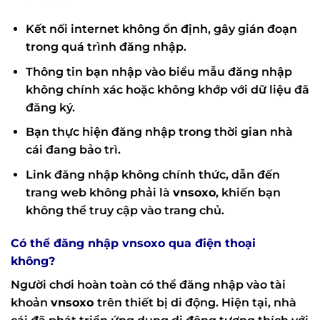
Kết nối internet không ổn định, gây gián đoạn
trong quá trình đăng nhập.
Thông tin bạn nhập vào biểu mẫu đăng nhập
không chính xác hoặc không khớp với dữ liệu đã
đăng ký.
Bạn thực hiện đăng nhập trong thời gian nhà
cái đang bảo trì.
Link đăng nhập không chính thức, dẫn đến
trang web không phải là
vnsoxo
, khiến bạn
không thể truy cập vào trang chủ.
Có thể đăng nhập
vnsoxo
qua điện thoại
không?
Người chơi hoàn toàn có thể đăng nhập vào tài
khoản
vnsoxo
trên thiết bị di động. Hiện tại, nhà