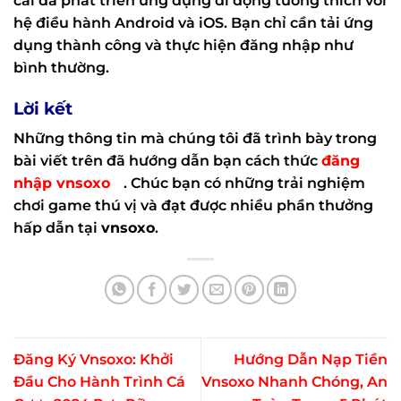
cái đã phát triển ứng dụng di động tương thích với
hệ điều hành Android và iOS. Bạn chỉ cần tải ứng
dụng thành công và thực hiện đăng nhập như
bình thường.
Lời kết
Những thông tin mà chúng tôi đã trình bày trong
bài viết trên đã hướng dẫn bạn cách thức
đăng
nhập vnsoxo
. Chúc bạn có những trải nghiệm
chơi game thú vị và đạt được nhiều phần thưởng
hấp dẫn tại
vnsoxo
.
Đăng Ký Vnsoxo: Khởi
Hướng Dẫn Nạp Tiền
Đầu Cho Hành Trình Cá
Vnsoxo Nhanh Chóng, An