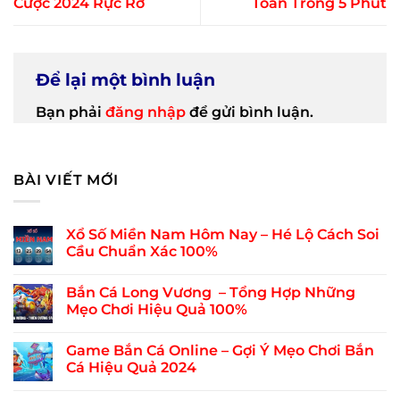
Cược 2024 Rực Rỡ
Toàn Trong 5 Phút
Để lại một bình luận
Bạn phải
đăng nhập
để gửi bình luận.
BÀI VIẾT MỚI
Xổ Số Miền Nam Hôm Nay – Hé Lộ Cách Soi
Cầu Chuẩn Xác 100%
Bắn Cá Long Vương – Tổng Hợp Những
Mẹo Chơi Hiệu Quả 100%
Game Bắn Cá Online – Gợi Ý Mẹo Chơi Bắn
Cá Hiệu Quả 2024