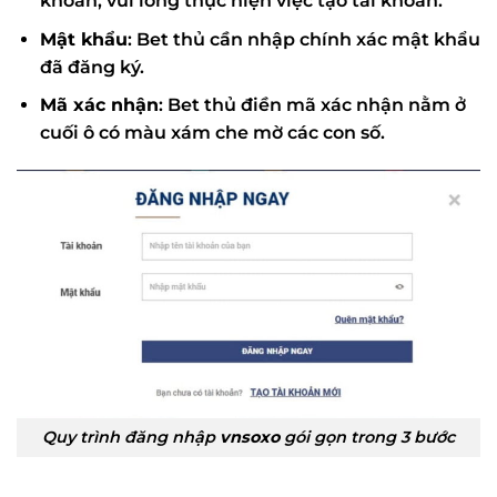
khoản, vui lòng thực hiện việc tạo tài khoản.
Mật khẩu
: Bet thủ cần nhập chính xác mật khẩu
đã đăng ký.
Mã xác nhận
: Bet thủ điền mã xác nhận nằm ở
cuối ô có màu xám che mờ các con số.
Quy trình đăng nhập
vnsoxo
gói gọn trong 3 bước