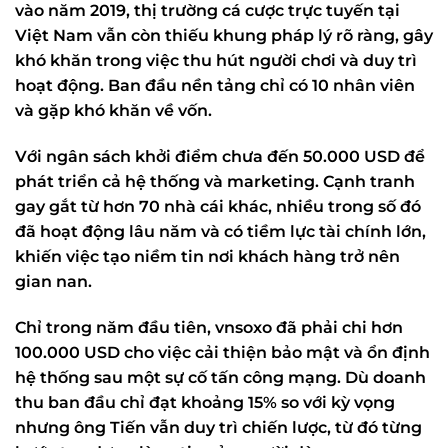
vào năm 2019, thị trường cá cược trực tuyến tại
Việt Nam vẫn còn thiếu khung pháp lý rõ ràng, gây
khó khăn trong việc thu hút người chơi và duy trì
hoạt động. Ban đầu nền tảng chỉ có 10 nhân viên
và gặp khó khăn về vốn.
Với ngân sách khởi điểm chưa đến 50.000 USD để
phát triển cả hệ thống và marketing. Cạnh tranh
gay gắt từ hơn 70 nhà cái khác, nhiều trong số đó
đã hoạt động lâu năm và có tiềm lực tài chính lớn,
khiến việc tạo niềm tin nơi khách hàng trở nên
gian nan.
Chỉ trong năm đầu tiên, vnsoxo đã phải chi hơn
100.000 USD cho việc cải thiện bảo mật và ổn định
hệ thống sau một sự cố tấn công mạng. Dù doanh
thu ban đầu chỉ đạt khoảng 15% so với kỳ vọng
nhưng ông Tiến vẫn duy trì chiến lược, từ đó từng