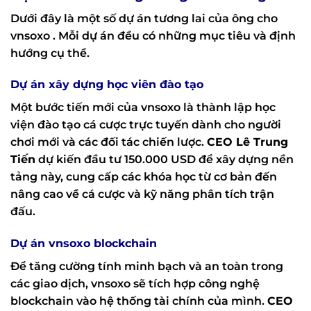
Dưới đây là một số dự án tương lai của ông cho
vnsoxo . Mỗi dự án đều có những mục tiêu và định
hướng cụ thể.
Dự án xây dựng học viên đào tạo
Một bước tiến mới của vnsoxo là thành lập học
viện đào tạo cá cược trực tuyến dành cho người
chơi mới và các đối tác chiến lược.
CEO Lê Trung
Tiến
dự kiến đầu tư 150.000 USD để xây dựng nền
tảng này, cung cấp các khóa học từ cơ bản đến
nâng cao về cá cược và kỹ năng phân tích trận
đấu.
Dự á
n vnsoxo bloc
kchain
Để tăng cường tính minh bạch và an toàn trong
các giao dịch, vnsoxo sẽ tích hợp công nghệ
blockchain vào hệ thống tài chính của mình.
CEO