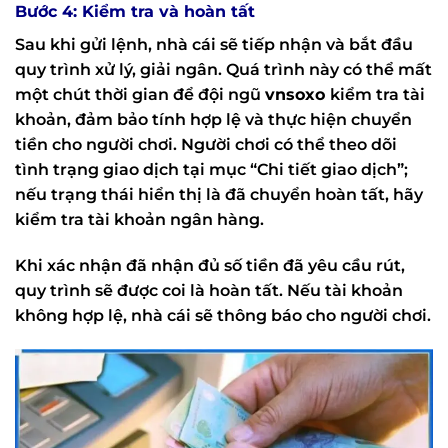
Bước 4: Kiểm tra và hoàn tất
Sau khi gửi lệnh, nhà cái sẽ tiếp nhận và bắt đầu
quy trình xử lý, giải ngân. Quá trình này có thể mất
một chút thời gian để đội ngũ
vnsoxo
kiểm tra tài
khoản, đảm bảo tính hợp lệ và thực hiện chuyển
tiền cho người chơi. Người chơi có thể theo dõi
tình trạng giao dịch tại mục “Chi tiết giao dịch”;
nếu trạng thái hiển thị là đã chuyển hoàn tất, hãy
kiểm tra tài khoản ngân hàng.
Khi xác nhận đã nhận đủ số tiền đã yêu cầu rút,
quy trình sẽ được coi là hoàn tất. Nếu tài khoản
không hợp lệ, nhà cái sẽ thông báo cho người chơi.