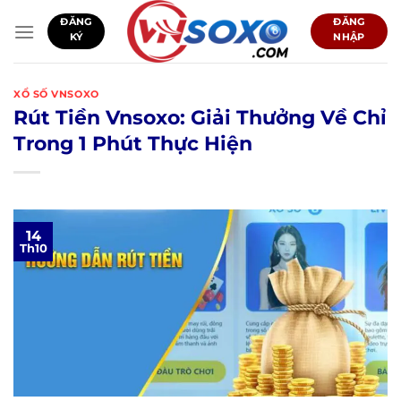
Bỏ
ĐĂNG
ĐĂNG
qua
KÝ
NHẬP
nội
dung
XỔ SỐ VNSOXO
Rút Tiền Vnsoxo: Giải Thưởng Về Chỉ
Trong 1 Phút Thực Hiện
14
Th10