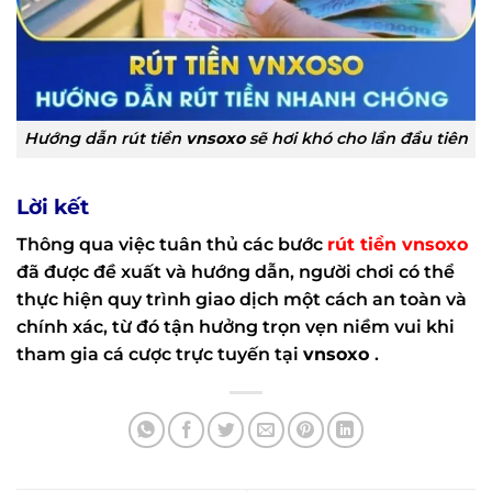
Hướng dẫn rút tiền
vnsoxo
sẽ hơi khó cho lần đầu tiên
Lời kết
Thông qua việc tuân thủ các bước
rút tiền vnsoxo
đã được đề xuất và hướng dẫn, người chơi có thể
thực hiện quy trình giao dịch một cách an toàn và
chính xác, từ đó tận hưởng trọn vẹn niềm vui khi
tham gia cá cược trực tuyến tại
vnsoxo
.