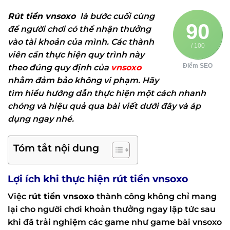
Rút tiền vnsoxo
là bước cuối cùng
90
để người chơi có thể nhận thưởng
vào tài khoản của mình. Các thành
/ 100
viên cần thực hiện quy trình này
Điểm SEO
theo đúng quy định của
vnsoxo
nhằm đảm bảo không vi phạm. Hãy
tìm hiểu hướng dẫn thực hiện một cách nhanh
chóng và hiệu quả qua bài viết dưới đây và áp
dụng ngay nhé.
Tóm tắt nội dung
Lợi ích khi thực hiện rút tiền vnsoxo
Việc
rút tiền vnsoxo
thành công không chỉ mang
lại cho người chơi khoản thưởng ngay lập tức sau
khi đã trải nghiệm các game như game bài vnsoxo