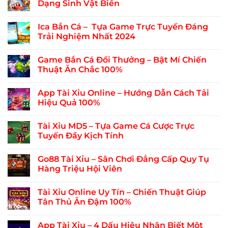
Dạng Sinh Vật Biển
Ica Bắn Cá – Tựa Game Trực Tuyến Đáng
Trải Nghiệm Nhất 2024
Game Bắn Cá Đổi Thưởng – Bật Mí Chiến
Thuật Ăn Chắc 100%
App Tài Xỉu Online – Hướng Dẫn Cách Tải
Hiệu Quả 100%
Tài Xỉu MD5 – Tựa Game Cá Cược Trực
Tuyến Đầy Kịch Tính
Go88 Tài Xỉu – Sân Chơi Đẳng Cấp Quy Tụ
Hàng Triệu Hội Viên
Tài Xỉu Online Uy Tín – Chiến Thuật Giúp
Tân Thủ Ăn Đậm 100%
App Tài Xỉu – 4 Dấu Hiệu Nhận Biết Một