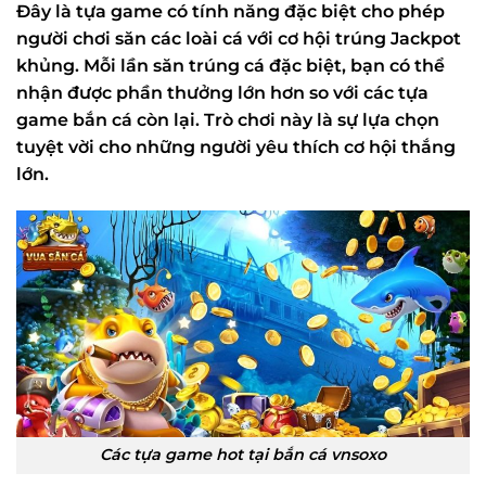
Đây là tựa game có tính năng đặc biệt cho phép
người chơi săn các loài cá với cơ hội trúng Jackpot
khủng. Mỗi lần săn trúng cá đặc biệt, bạn có thể
nhận được phần thưởng lớn hơn so với các tựa
game bắn cá còn lại. Trò chơi này là sự lựa chọn
tuyệt vời cho những người yêu thích cơ hội thắng
lớn.
Các tựa game hot tại bắn cá vnsoxo