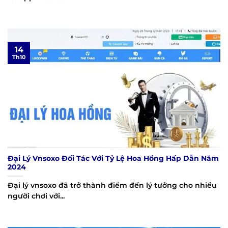
14
Th10
Đại Lý Vnsoxo Đối Tác Với Tỷ Lệ Hoa Hồng Hấp Dẫn Năm
2024
Đại lý vnsoxo đã trở thành điểm đến lý tưởng cho nhiều
người chơi với...