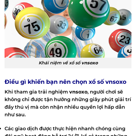
Khái niệm về xổ số
vnsoxo
Điều gì khiến bạn nên chọn xổ số
vnsoxo
Khi tham gia trải nghiệm
vnsoxo
, người chơi sẽ
không chỉ được tận hưởng những giây phút giải trí
đầy thú vị mà còn nhận nhiều quyền lợi hấp dẫn
như sau.
Các giao dịch được thực hiện nhanh chóng cùng