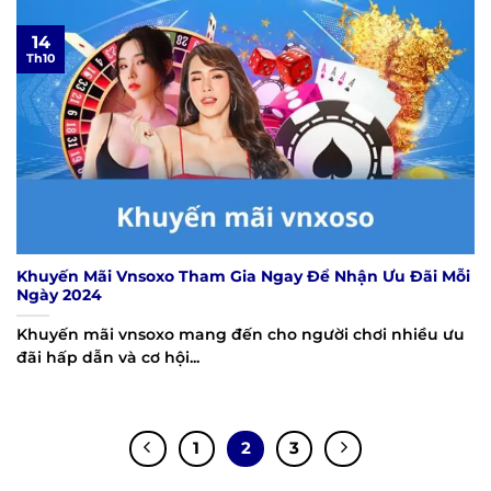
14
Th10
Khuyến Mãi Vnsoxo Tham Gia Ngay Để Nhận Ưu Đãi Mỗi
Ngày 2024
Khuyến mãi vnsoxo mang đến cho người chơi nhiều ưu
đãi hấp dẫn và cơ hội...
1
2
3