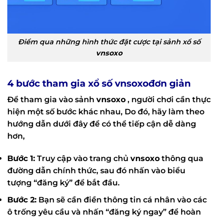
Điểm qua những hình thức đặt cược tại sảnh xổ số
vnsoxo
4 bước tham gia xổ số
vnsoxo
đơn giản
Để tham gia vào sảnh
vnsoxo
, người chơi cần thực
hiện một số bước khác nhau, Do đó, hãy làm theo
hướng dẫn dưới đây để có thể tiếp cận dễ dàng
hơn,
Bước 1:
Truy cập vào trang chủ
vnsoxo
thông qua
đường dẫn chính thức, sau đó nhấn vào biểu
tượng “đăng ký” để bắt đầu.
Bước 2:
Bạn sẽ cần điền thông tin cá nhân vào các
ô trống yêu cầu và nhấn “đăng ký ngay” để hoàn