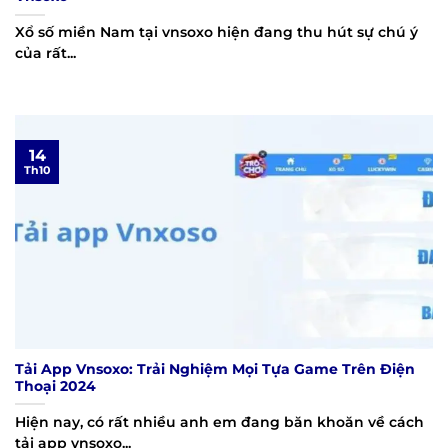
Xổ số miền Nam tại vnsoxo hiện đang thu hút sự chú ý
của rất...
14
Th10
Tải App Vnsoxo: Trải Nghiệm Mọi Tựa Game Trên Điện
Thoại 2024
Hiện nay, có rất nhiều anh em đang băn khoăn về cách
tải app vnsoxo...