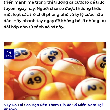
triển mạnh mẽ trong thị trường cá cược lô đề trực
tuyến ngày nay. Người chơi sẽ được thưởng thức
một loạt các trò chơi phong phú và tỷ lệ cược hấp
dẫn. Hãy nhanh tay ngay để không bỏ lỡ những ưu
đãi hấp dẫn từ sảnh xổ số này.
14
Th10
3 Lý Do Tại Sao Bạn Nên Tham Gia Xổ Số Miền Nam Tại
Vnsoxo