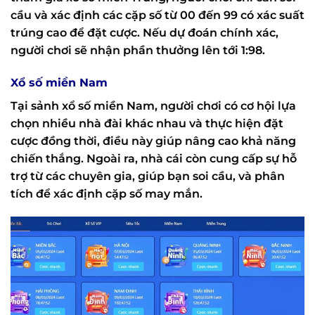
cầu và xác định các cặp số từ 00 đến 99 có xác suất
trúng cao để đặt cược. Nếu dự đoán chính xác,
người chơi sẽ nhận phần thưởng lên tới 1:98.
Xổ số miền Nam
Tại sảnh xổ số miền Nam, người chơi có cơ hội lựa
chọn nhiều nhà đài khác nhau và thực hiện đặt
cược đồng thời, điều này giúp nâng cao khả năng
chiến thắng. Ngoài ra, nhà cái còn cung cấp sự hỗ
trợ từ các chuyên gia, giúp bạn soi cầu, và phân
tích để xác định cặp số may mắn.